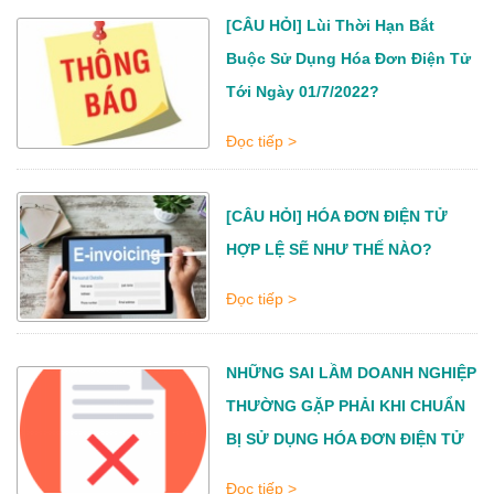
[CÂU HỎI] Lùi Thời Hạn Bắt
Buộc Sử Dụng Hóa Đơn Điện Tử
Tới Ngày 01/7/2022?
Đọc tiếp >
[CÂU HỎI] HÓA ĐƠN ĐIỆN TỬ
HỢP LỆ SẼ NHƯ THẾ NÀO?
Đọc tiếp >
NHỮNG SAI LẦM DOANH NGHIỆP
THƯỜNG GẶP PHẢI KHI CHUẨN
BỊ SỬ DỤNG HÓA ĐƠN ĐIỆN TỬ
Đọc tiếp >