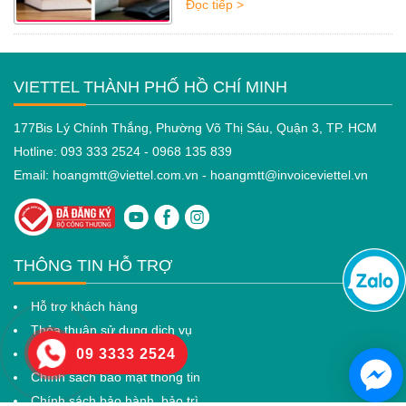
Đọc tiếp >
VIETTEL THÀNH PHỐ HỒ CHÍ MINH
177Bis Lý Chính Thắng, Phường Võ Thị Sáu, Quận 3, TP. HCM
Hotline: 093 333 2524 - 0968 135 839
Email: hoangmtt@viettel.com.vn -
hoangmtt@invoiceviettel.vn
THÔNG TIN HỖ TRỢ
Hỗ trợ khách hàng
Thỏa thuận sử dụng dịch vụ
09 3333 2524
Chính sách cài đặt dịch vụ
Chính sách bảo mật thông tin
Chính sách bảo hành, bảo trì